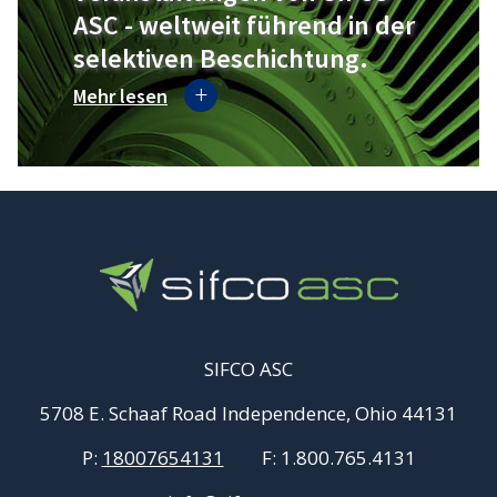
ASC - weltweit führend in der
selektiven Beschichtung.
Mehr lesen
SIFCO ASC
5708 E. Schaaf Road Independence, Ohio 44131
P:
18007654131
F:
1.800.765.4131