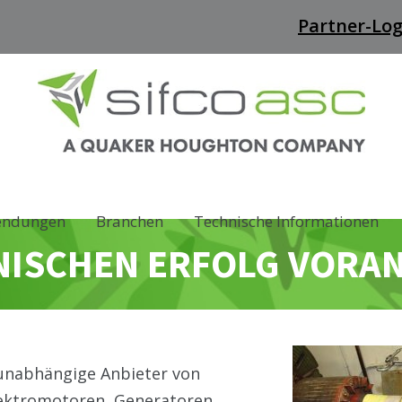
Partner-Log
endungen
Branchen
Technische Informationen
ANISCHEN ERFOLG VORA
e unabhängige Anbieter von
lektromotoren, Generatoren