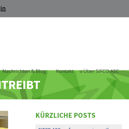
in
Nachrichten & Blog
Kontakt
Über SIFCO ASC
NTREIBT
KÜRZLICHE POSTS