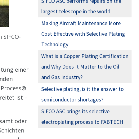
SIFCO ASC performs repairs on the
largest telescope in the world
Making Aircraft Maintenance More
Cost Effective with Selective Plating
n SIFCO-
Technology
What is a Copper Plating Certification
and Why Does It Matter to the Oil
htung einer
and Gas Industry?
enden
O Process®
Selective plating, is it the answer to
itet ist –
semiconductor shortages?
SIFCO ASC brings its selective
esamt oder
electroplating process to FABTECH
 Schichten