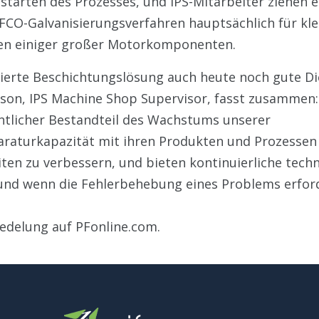
tarten des Prozesses, und IPS-Mitarbeiter ziehen es
FCO-Galvanisierungsverfahren hauptsächlich für kle
ren einiger großer Motorkomponenten.
fizierte Beschichtungslösung auch heute noch gute D
rson, IPS Machine Shop Supervisor, fasst zusammen:
entlicher Bestandteil des Wachstums unserer
araturkapazität mit ihren Produkten und Prozessen 
iten zu verbessern, und bieten kontinuierliche tech
 und wenn die Fehlerbehebung eines Problems erford
redelung auf PFonline.com.