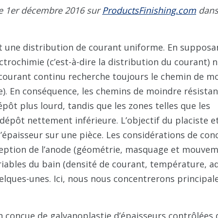
 le 1er décembre 2016 sur
ProductsFinishing.com
dans
st une distribution de courant uniforme. En supposa
ctrochimie (c’est-à-dire la distribution du courant) 
courant continu recherche toujours le chemin de m
ce). En conséquence, les chemins de moindre résistan
épôt plus lourd, tandis que les zones telles que les
dépôt nettement inférieure. L’objectif du placiste e
d’épaisseur sur une pièce. Les considérations de con
nception de l’anode (géométrie, masquage et mouve
variables du bain (densité de courant, température, ad
elques-unes. Ici, nous nous concentrerons principa
n conçue de galvanoplastie d’épaisseurs contrôlées