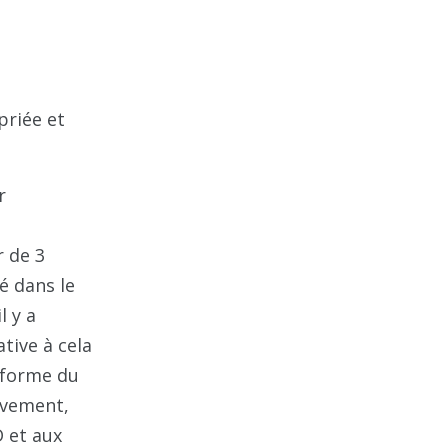
priée et
r
r de 3
é dans le
l y a
tive à cela
niforme du
uvement,
D et aux