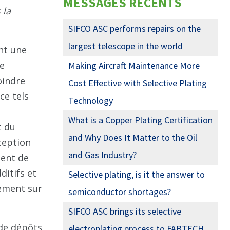
MESSAGES RÉCENTS
 la
SIFCO ASC performs repairs on the
largest telescope in the world
nt une
ne
Making Aircraft Maintenance More
oindre
Cost Effective with Selective Plating
ce tels
Technology
What is a Copper Plating Certification
t du
and Why Does It Matter to the Oil
ception
and Gas Industry?
ment de
ditifs et
Selective plating, is it the answer to
lement sur
semiconductor shortages?
SIFCO ASC brings its selective
 de dépôts
electroplating process to FABTECH