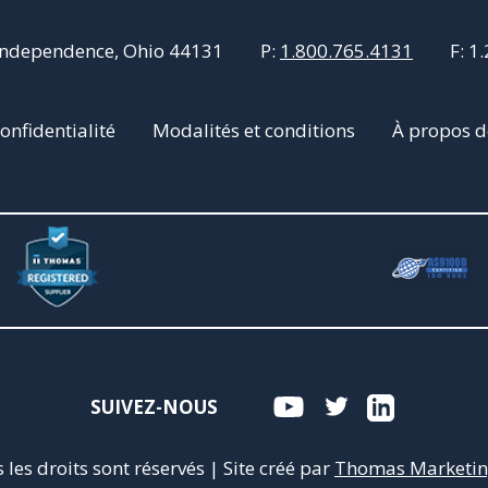
Independence, Ohio 44131
P:
1.800.765.4131
F:
1.
onfidentialité
Modalités et conditions
À propos d
SUIVEZ-NOUS
s les droits sont réservés
|
Site créé par
Thomas Marketing