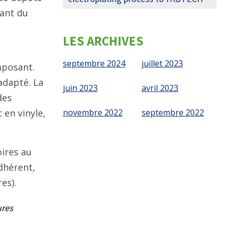
nant du
LES ARCHIVES
septembre 2024
juillet 2023
mposant.
adapté. La
juin 2023
avril 2023
des
en vinyle,
novembre 2022
septembre 2022
oires au
dhérent,
es).
ures