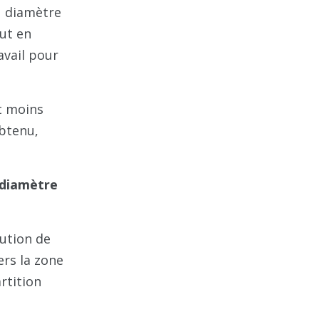
u diamètre
eut en
avail pour
t moins
obtenu,
n diamètre
lution de
ers la zone
rtition