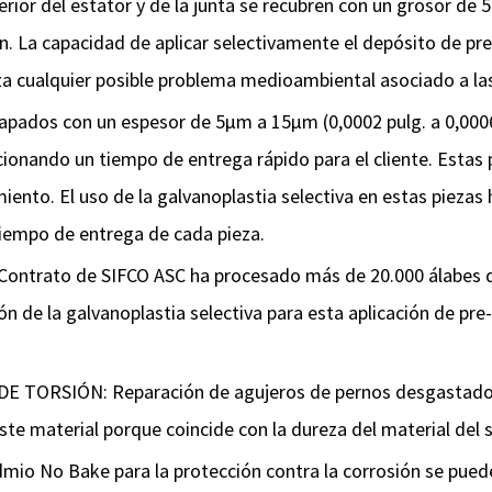
or del estator y de la junta se recubren con un grosor de 5
n. La capacidad de aplicar selectivamente el depósito de pr
za cualquier posible problema medioambiental asociado a la
dos con un espesor de 5µm a 15µm (0,0002 pulg. a 0,0006 p
ionando un tiempo de entrega rápido para el cliente. Estas
ento. El uso de la galvanoplastia selectiva en estas piezas
iempo de entrega de cada pieza.
ontrato de SIFCO ASC ha procesado más de 20.000 álabes de
n de la galvanoplastia selectiva para esta aplicación de pr
RSIÓN: Reparación de agujeros de pernos desgastados c
ste material porque coincide con la dureza del material del 
io No Bake para la protección contra la corrosión se puede h