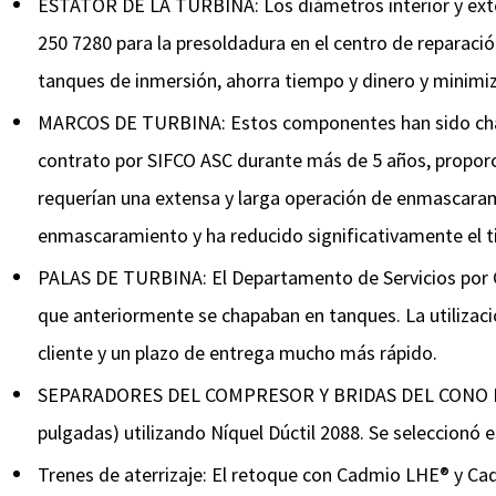
ESTATOR DE LA TURBINA: Los diámetros interior y exteri
250 7280 para la presoldadura en el centro de reparació
tanques de inmersión, ahorra tiempo y dinero y minimi
MARCOS DE TURBINA: Estos componentes han sido chapa
contrato por SIFCO ASC durante más de 5 años, proporc
requerían una extensa y larga operación de enmascarami
enmascaramiento y ha reducido significativamente el t
PALAS DE TURBINA: El Departamento de Servicios por C
que anteriormente se chapaban en tanques. La utilizació
cliente y un plazo de entrega mucho más rápido.
SEPARADORES DEL COMPRESOR Y BRIDAS DEL CONO DE TO
pulgadas) utilizando Níquel Dúctil 2088. Se seleccionó e
Trenes de aterrizaje: El retoque con Cadmio LHE® y Cadm