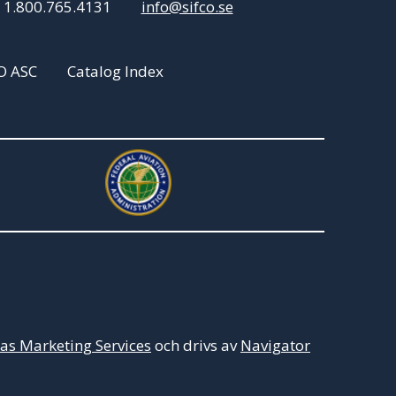
:
1.800.765.4131
info@sifco.se
O ASC
Catalog Index
s Marketing Services
och drivs av
Navigator