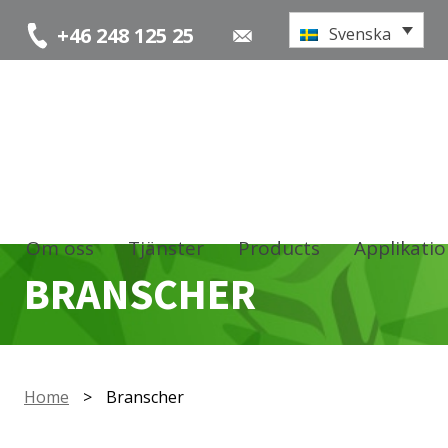
+46 248 125 25
Svenska
Om oss
Tjänster
Products
Applikati
BRANSCHER
Home
>
Branscher