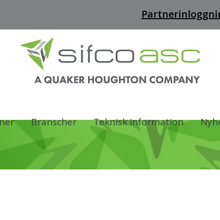
Partnerinloggni
oner
Branscher
Teknisk information
Nyhe