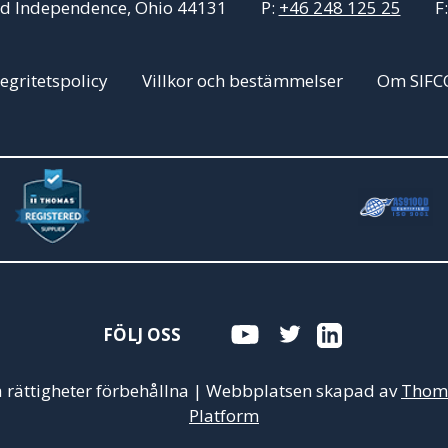
ad Independence, Ohio 44131
P:
+46 248 125 25
F
tegritetspolicy
Villkor och bestämmelser
Om SIFC
FÖLJ OSS
la rättigheter förbehållna
|
Webbplatsen skapad av
Thoma
Platform