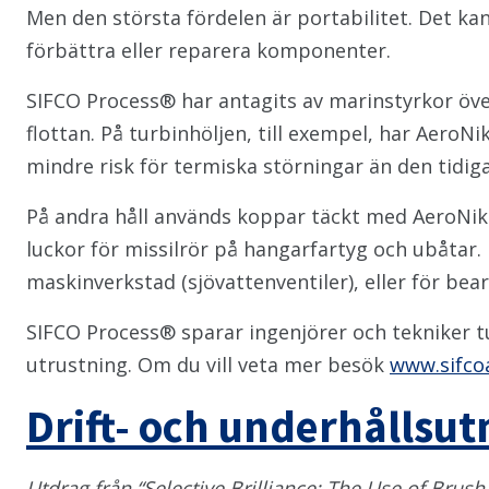
Men den största fördelen är portabilitet. Det ka
förbättra eller reparera komponenter.
SIFCO Process® har antagits av marinstyrkor öve
flottan. På turbinhöljen, till exempel, har AeroN
mindre risk för termiska störningar än den tidi
På andra håll används koppar täckt med AeroNik
luckor för missilrör på hangarfartyg och ubåtar. 
maskinverkstad (sjövattenventiler), eller för bear
SIFCO Process® sparar ingenjörer och tekniker tu
utrustning. Om du vill veta mer besök
www.sifco
Drift- och underhållsu
Utdrag från “Selective Brilliance: The Use of Brus