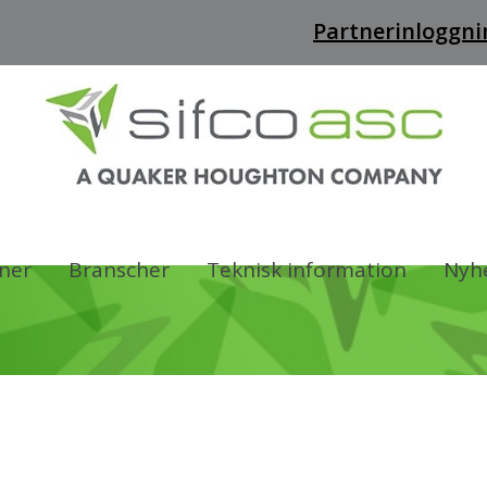
Partnerinloggni
oner
Branscher
Teknisk information
Nyhe