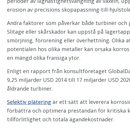
perioder av låghastighetsvängning av växeln, up
erosion av precisions skopapassning-till-hjulstol
Andra faktorer som påverkar både turbiner och 
Slitage eller skårskador kan uppstå på lagertapp
smörjning, förorening eller överhettning. Olika 
potentialen hos olika metaller kan orsaka korro
en mängd olika fransiga ytor.
Enligt en rapport från konsultföretaget GlobalDa
9,25 miljarder USD 2014 till 17 miljarder USD 2020
åldrande turbiner.
Selektiv plätering
är ett sätt att leverera korros
förbättra och optimera prestandan för kritiska k
tillförlitlighet och totala ägandekostnader.