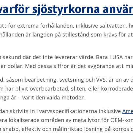
arför sjöstyrkorna använ
t för extrema förhållanden, inklusive saltvatten, h
llanden är längden på stillestånd som krävs för a
n sekund där det inte levererar värde. Bara i USA har
 dollar. Med dessa siffror är det avgörande att min
 såsom bearbetning, svetsning och VVS, är en av de
 som har blivit överbearbetad, sliten, eller korrodera
nga år – varit den valda metoden.
an skrivits in i varvsspecifikationerna inklusive
Ame
isera lokaliserade områden av metallytor för OEM-
en snabb, effektiv och målinriktad lösning på korrosi