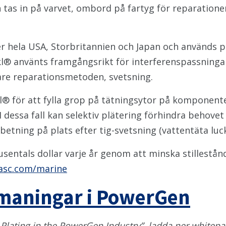
n tas in på varvet, ombord på fartyg för reparatione
r hela USA, Storbritannien och Japan och används 
ikl® använts framgångsrikt för interferenspassningar
gare reparationsmetoden, svetsning.
l® för att fylla grop på tätningsytor på komponent
I dessa fall kan selektiv plätering förhindra behove
betning på plats efter tig-svetsning (vattentäta luck
sentals dollar varje år genom att minska stillestånd
asc.com/marine
tmaningar i PowerGen
h Plating in the PowerGen Industry”, ladda ner whitepa