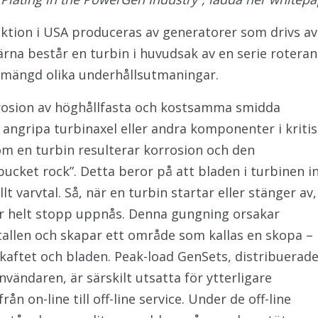
uktion i USA produceras av generatorer som drivs a
 kärna består en turbin i huvudsak av en serie rote
n mängd olika underhållsutmaningar.
rrosion av höghållfasta och kostsamma smidda
angripa turbinaxel eller andra komponenter i kriti
m en turbin resulterar korrosion och den
“bucket rock”. Detta beror på att bladen i turbinen i
t varvtal. Så, när en turbin startar eller stänger av,
ller helt stopp uppnås. Denna gungning orsakar
tallen och skapar ett område som kallas en skopa –
kaftet och bladen. Peak-load GenSets, distribuerad
vändaren, är särskilt utsatta för ytterligare
n on-line till off-line service. Under de off-line