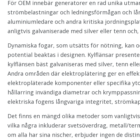
För OEM innebär generatorer en rad unika utman
strömbelastningar och ledningsförmågan och lång
aluminiumledare och andra kritiska jordningspla
anligtvis galvaniserade med silver eller tenn och, 
Dynamiska fogar, som utsätts för nötning, kan ock
potential beaktas i designen. Kylflänsar presen
kylflänsen bäst galvaniseras med silver, tenn ell
Andra områden där elektroplätering ger en effe
elektropläterade komponenter eller specifika yt
hållarring invändiga diametrar och krymppassnin
elektriska fogens långvariga integritet, strömk
Det finns en mängd olika metoder som vanligtvi
vilka några inkluderar svetsöverdrag, metall/te
om alla har sina nischer, erbjuder ingen de disti