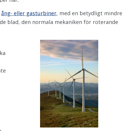
v
ång- eller gasturbiner
, med en betydligt mindre
rande blad, den normala mekaniken för roterande
ska
nte
e