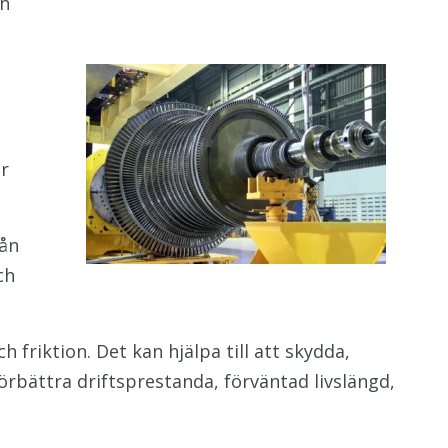
ch
.
er
rån
ch
friktion. Det kan hjälpa till att skydda,
örbättra driftsprestanda, förväntad livslängd,