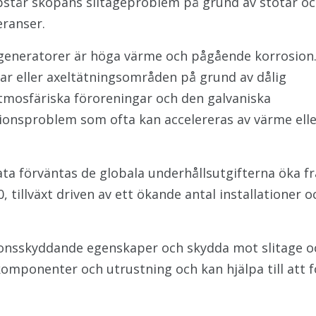
pstår skopans slitageproblem på grund av stötar o
eranser.
generatorer är höga värme och pågående korrosion
ar eller axeltätningsområden på grund av dålig
atmosfäriska föroreningar och den galvaniska
sionsproblem som ofta kan accelereras av värme ell
ta förväntas de globala underhållsutgifterna öka f
, tillväxt driven av ett ökande antal installationer o
ionsskyddande egenskaper och skydda mot slitage och 
omponenter och utrustning och kan hjälpa till att f