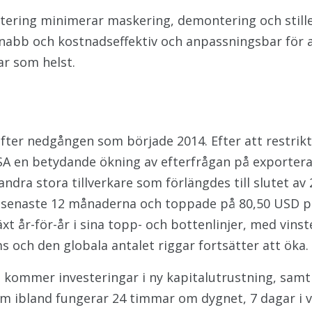
lätering minimerar maskering, demontering och still
 snabb och kostnadseffektiv och anpassningsbar för a
ar som helst.
ter nedgången som började 2014. Efter att restrikt
USA en betydande ökning av efterfrågan på exporter
ra stora tillverkare som förlängdes till slutet av 
 de senaste 12 månaderna och toppade på 80,50 USD p
lväxt år-för-år i sina topp- och bottenlinjer, med v
s och den globala antalet riggar fortsätter att öka.
n kommer investeringar i ny kapitalutrustning, sam
om ibland fungerar 24 timmar om dygnet, 7 dagar i v