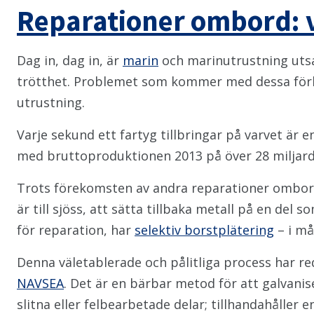
Reparationer ombord: v
Dag in, dag in, är
marin
och marinutrustning utsat
trötthet. Problemet som kommer med dessa förhå
utrustning.
Varje sekund ett fartyg tillbringar på varvet är e
med bruttoproduktionen 2013 på över 28 miljarder
Trots förekomsten av andra reparationer ombord,
är till sjöss, att sätta tillbaka metall på en del
för reparation, har
selektiv borstplätering
– i må
Denna väletablerade och pålitliga process har red
NAVSEA
. Det är en bärbar metod för att galvan
slitna eller felbearbetade delar; tillhandahåller 