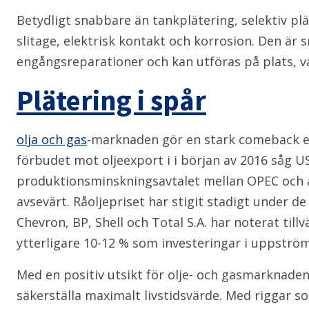
Betydligt snabbare än tankplätering, selektiv p
slitage, elektrisk kontakt och korrosion. Den är
engångsreparationer och kan utföras på plats, v
Plätering i spår
olja och gas
-marknaden gör en stark comeback ef
förbudet mot oljeexport i i början av 2016 såg 
produktionsminskningsavtalet mellan OPEC och and
avsevärt. Råoljepriset har stigit stadigt under
Chevron, BP, Shell och Total S.A. har noterat til
ytterligare 10-12 % som investeringar i uppström
Med en positiv utsikt för olje- och gasmarknade
säkerställa maximalt livstidsvärde. Med riggar s