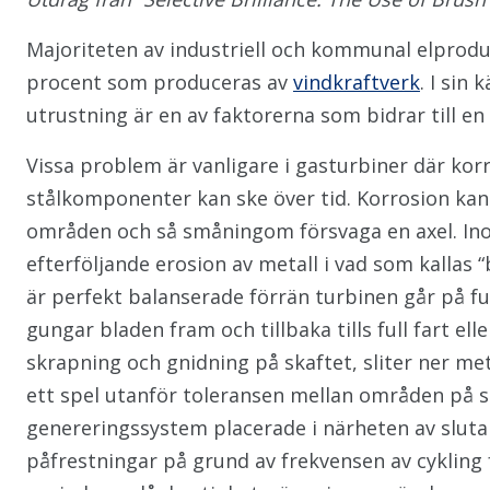
Majoriteten av industriell och kommunal elprod
procent som produceras av
vindkraftverk
. I sin
utrustning är en av faktorerna som bidrar till e
Vissa problem är vanligare i gasturbiner där ko
stålkomponenter kan ske över tid. Korrosion kan 
områden och så småningom försvaga en axel. Ino
efterföljande erosion av metall i vad som kallas 
är perfekt balanserade förrän turbinen går på full
gungar bladen fram och tillbaka tills full fart e
skrapning och gnidning på skaftet, sliter ner me
ett spel utanför toleransen mellan områden på s
genereringssystem placerade i närheten av slutan
påfrestningar på grund av frekvensen av cykling frå