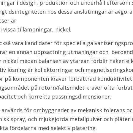
ingar i design, produktion och underhåll eftersom
tidsintegriteten hos dessa anslutningar är avgörand
tser är
i vissa tillämpningar, nickel.
så vara kandidater för speciella galvaniseringsproc
terar en annan uppsättning utmaningar och, beroen
er nickel medan balansen av ytarean förblir naken el
ktiv lösning är kollektorringar och magnetiserings
or på komponenten kräver förbättrad konduktivitet 
gsområdet på rotorn/fältsmidet kräver ofta förbätt
apacitet och korrekta passningsdimensioner.
s används för ombyggnader av mekanisk tolerans och
rmisk spray, och mjukgjorda metallpulver och pläte
nkta fördelarna med selektiv plätering.